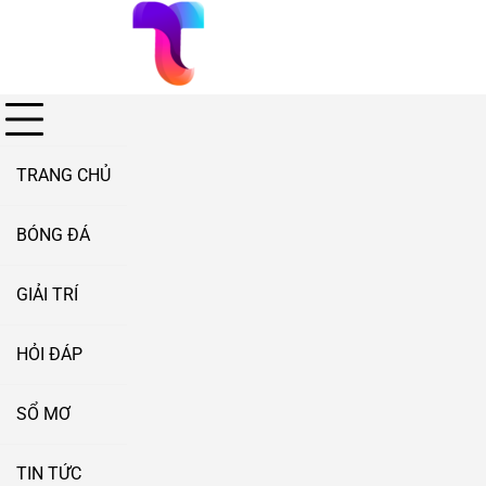
Skip
to
content
TRANG CHỦ
BÓNG ĐÁ
GIẢI TRÍ
HỎI ĐÁP
SỔ MƠ
TIN TỨC